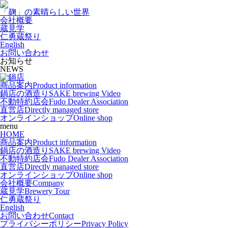
「麹」の素晴らしい世界
会社概要
蔵見学
仁勇蔵祭り
English
お問い合わせ
お知らせ
NEWS
商品案内
Product information
鍋店の酒造り
SAKE brewing Video
不動特約店会
Fudo Dealer Association
直営店
Directly managed store
オンラインショップ
Online shop
menu
HOME
商品案内
Product information
鍋店の酒造り
SAKE brewing Video
不動特約店会
Fudo Dealer Association
直営店
Directly managed store
オンラインショップ
Online shop
会社概要
Company
蔵見学
Brewery Tour
仁勇蔵祭り
English
お問い合わせ
Contact
プライバシーポリシー
Privacy Policy