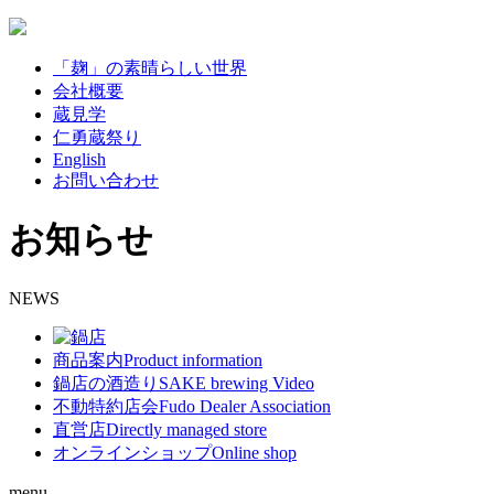
「麹」の素晴らしい世界
会社概要
蔵見学
仁勇蔵祭り
English
お問い合わせ
お知らせ
NEWS
商品案内
Product information
鍋店の酒造り
SAKE brewing Video
不動特約店会
Fudo Dealer Association
直営店
Directly managed store
オンラインショップ
Online shop
menu