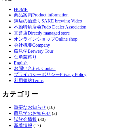
HOME
商品案内
Product information
鍋店の酒造り
SAKE brewing Video
不動特約店会
Fudo Dealer Association
直営店
Directly managed store
オンラインショップ
Online shop
会社概要
Company
蔵見学
Brewery Tour
仁勇蔵祭り
English
お問い合わせ
Contact
プライバシーポリシー
Privacy Policy
利用規約
Terms
カテゴリー
重要なお知らせ
(16)
蔵見学のお知らせ
(2)
試飲会情報
(30)
新着情報
(17)