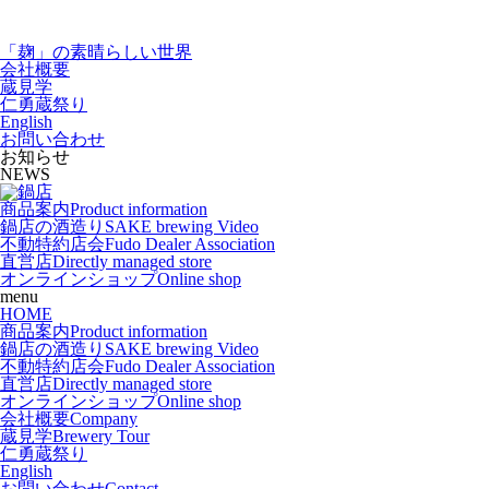
「麹」の素晴らしい世界
会社概要
蔵見学
仁勇蔵祭り
English
お問い合わせ
お知らせ
NEWS
商品案内
Product information
鍋店の酒造り
SAKE brewing Video
不動特約店会
Fudo Dealer Association
直営店
Directly managed store
オンラインショップ
Online shop
menu
HOME
商品案内
Product information
鍋店の酒造り
SAKE brewing Video
不動特約店会
Fudo Dealer Association
直営店
Directly managed store
オンラインショップ
Online shop
会社概要
Company
蔵見学
Brewery Tour
仁勇蔵祭り
English
お問い合わせ
Contact