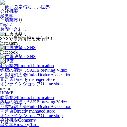
「麹」の素晴らしい世界
会社概要
蔵見学
仁勇蔵祭り
English
お問い合わせ
SNSで最新情報を発信中！
Instagram
Facebook
商品案内
Product information
鍋店の酒造り
SAKE brewing Video
不動特約店会
Fudo Dealer Association
直営店
Directly managed store
オンラインショップ
Online shop
menu
HOME
商品案内
Product information
鍋店の酒造り
SAKE brewing Video
不動特約店会
Fudo Dealer Association
直営店
Directly managed store
オンラインショップ
Online shop
会社概要
Company
蔵見学
Brewery Tour