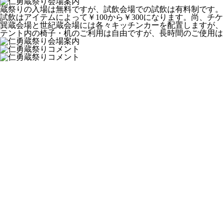
蔵祭りの入場は無料ですが、試飲会場での試飲は有料制です。試飲
試飲はアイテムによって￥100から￥300になります。尚、
巽蔵会場と世紀蔵会場には各々キッチンカーを配置しますが、
テント内の椅子・机のご利用は自由ですが、長時間のご使用は