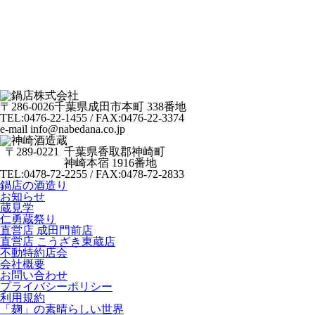
〒286-0026
千葉県成田市本町 338番地
TEL:0476-22-1455 / FAX:0476-22-3374
e-mail info@nabedana.co.jp
〒289-0221
千葉県香取郡神崎町
神崎本宿 1916番地
TEL:0478-72-2255 / FAX:0478-72-2833
鍋店の酒造り
お知らせ
蔵見学
仁勇蔵祭り
直営店 成田門前店
直営店 こうざき東蔵店
不動特約店会
会社概要
お問い合わせ
プライバシーポリシー
利用規約
「麹」の素晴らしい世界