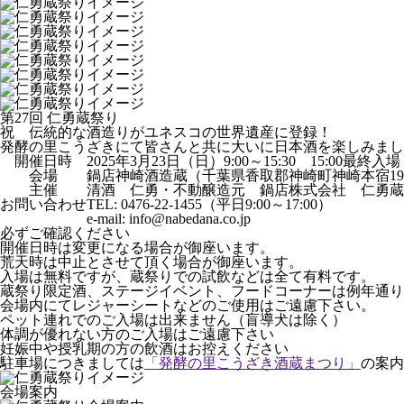
第27回 仁勇蔵祭り
祝 伝統的な酒造りがユネスコの世界遺産に登録！
発酵の里こうざきにて皆さんと共に大いに日本酒を楽しみまし
開催日時
2025年3月23日（日）9:00～15:30 15:00最終入場
会場
鍋店神崎酒造蔵（千葉県香取郡神崎町神崎本宿19
主催
清酒 仁勇・不動醸造元 鍋店株式会社 仁勇蔵
お問い合わせ
TEL: 0476-22-1455（平日9:00～17:00）
e-mail: info@nabedana.co.jp
必ずご確認ください
開催日時は変更になる場合が御座います。
荒天時は中止とさせて頂く場合が御座います。
入場は無料ですが、蔵祭りでの試飲などは全て有料です。
蔵祭り限定酒、ステージイベント、フードコーナーは例年通り
会場内にてレジャーシートなどのご使用はご遠慮下さい。
ペット連れでのご入場は出来ません（盲導犬は除く）
体調が優れない方のご入場はご遠慮下さい
妊娠中や授乳期の方の飲酒はお控えください
駐車場につきましては
「発酵の里こうざき酒蔵まつり」
の案内
会場案内