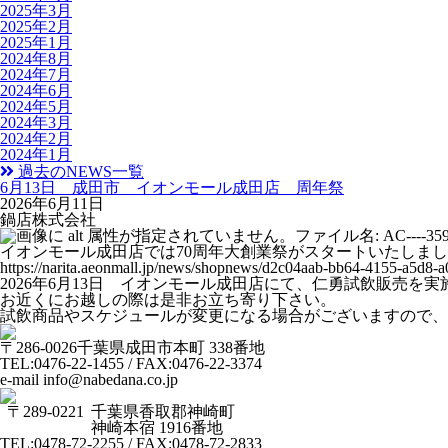
2025年3月
2025年2月
2025年1月
2024年8月
2024年7月
2024年6月
2024年5月
2024年3月
2024年2月
2024年1月
過去のNEWS一覧
6月13日 成田市 イオンモール成田店 周年祭
2026年6月11日
鍋店株式会社
イオンモール成田店では70周年大創業祭がスタートいたしました！ 【
https://narita.aeonmall.jp/news/shopnews/d2c04aab-bb64-4155-a5d8-
2026年6月13日 イオンモール成田店にて、仁勇試飲販売を
お近くにお越しの際は是非お立ち寄り下さい。
試飲商品やスケジュールが変更になる場合がございますので、
〒286-0026
千葉県成田市本町 338番地
TEL:0476-22-1455 / FAX:0476-22-3374
e-mail info@nabedana.co.jp
〒289-0221
千葉県香取郡神崎町
神崎本宿 1916番地
TEL:0478-72-2255 / FAX:0478-72-2833