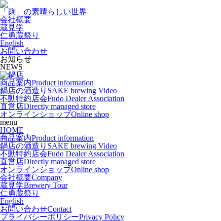
「麹」の素晴らしい世界
会社概要
蔵見学
仁勇蔵祭り
English
お問い合わせ
お知らせ
NEWS
商品案内
Product information
鍋店の酒造り
SAKE brewing Video
不動特約店会
Fudo Dealer Association
直営店
Directly managed store
オンラインショップ
Online shop
menu
HOME
商品案内
Product information
鍋店の酒造り
SAKE brewing Video
不動特約店会
Fudo Dealer Association
直営店
Directly managed store
オンラインショップ
Online shop
会社概要
Company
蔵見学
Brewery Tour
仁勇蔵祭り
English
お問い合わせ
Contact
プライバシーポリシー
Privacy Policy