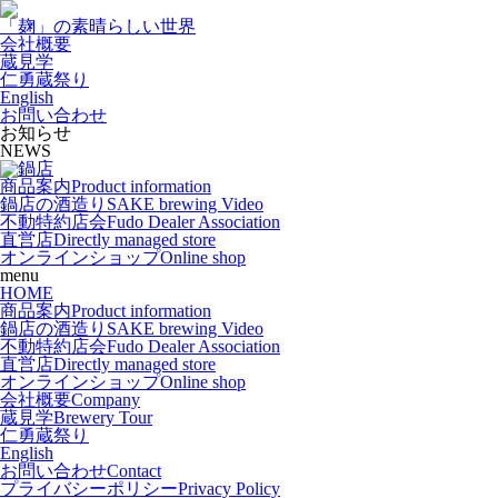
「麹」の素晴らしい世界
会社概要
蔵見学
仁勇蔵祭り
English
お問い合わせ
お知らせ
NEWS
商品案内
Product information
鍋店の酒造り
SAKE brewing Video
不動特約店会
Fudo Dealer Association
直営店
Directly managed store
オンラインショップ
Online shop
menu
HOME
商品案内
Product information
鍋店の酒造り
SAKE brewing Video
不動特約店会
Fudo Dealer Association
直営店
Directly managed store
オンラインショップ
Online shop
会社概要
Company
蔵見学
Brewery Tour
仁勇蔵祭り
English
お問い合わせ
Contact
プライバシーポリシー
Privacy Policy