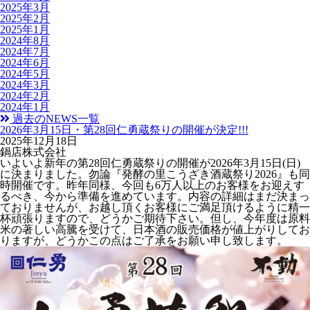
2025年3月
2025年2月
2025年1月
2024年8月
2024年7月
2024年6月
2024年5月
2024年3月
2024年2月
2024年1月
過去のNEWS一覧
2026年3月15日・第28回仁勇蔵祭りの開催が決定!!!
2025年12月18日
鍋店株式会社
いよいよ新年の第28回仁勇蔵祭りの開催が2026年3月15日(日)
に決まりました。勿論『発酵の里こうざき酒蔵祭り2026』も同
時開催です。昨年同様、今回も6万人以上のお客様をお迎えす
るべき、今から準備を進めています。内容の詳細はまだ決まっ
ておりませんが、お越し頂くお客様にご満足頂けるように精一
杯頑張りますので、どうかご期待下さい。但し、今年度は原料
米の著しい高騰を受けて、日本酒の販売価格が値上がりしてお
りますが、どうかこの点はご了承をお願い申し致します。