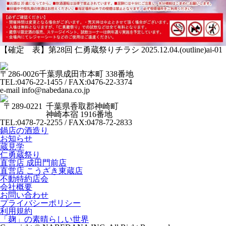
【確定 表】第28回 仁勇蔵祭りチラシ 2025.12.04.(outline)ai-01
〒286-0026
千葉県成田市本町 338番地
TEL:0476-22-1455 / FAX:0476-22-3374
e-mail info@nabedana.co.jp
〒289-0221
千葉県香取郡神崎町
神崎本宿 1916番地
TEL:0478-72-2255 / FAX:0478-72-2833
鍋店の酒造り
お知らせ
蔵見学
仁勇蔵祭り
直営店 成田門前店
直営店 こうざき東蔵店
不動特約店会
会社概要
お問い合わせ
プライバシーポリシー
利用規約
「麹」の素晴らしい世界