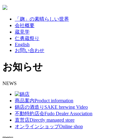
「麹」の素晴らしい世界
会社概要
蔵見学
仁勇蔵祭り
English
お問い合わせ
お知らせ
NEWS
商品案内
Product information
鍋店の酒造り
SAKE brewing Video
不動特約店会
Fudo Dealer Association
直営店
Directly managed store
オンラインショップ
Online shop
menu