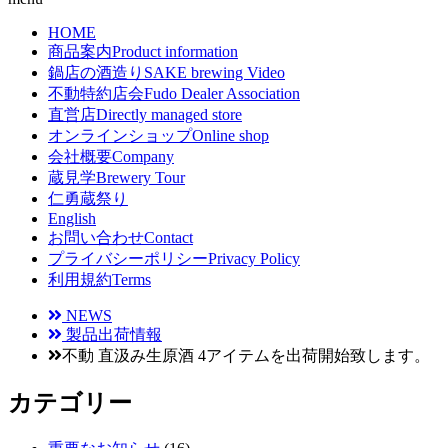
HOME
商品案内
Product information
鍋店の酒造り
SAKE brewing Video
不動特約店会
Fudo Dealer Association
直営店
Directly managed store
オンラインショップ
Online shop
会社概要
Company
蔵見学
Brewery Tour
仁勇蔵祭り
English
お問い合わせ
Contact
プライバシーポリシー
Privacy Policy
利用規約
Terms
NEWS
製品出荷情報
不動 直汲み生原酒 4アイテムを出荷開始致します。
カテゴリー