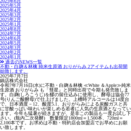
2025年6月
2025年5月
2025年4月
2025年3月
2025年2月
2025年1月
2024年8月
2024年7月
2024年6月
2024年5月
2024年3月
2024年2月
2024年1月
過去のNEWS一覧
不動・白麹＆林檎 純米生原酒 おりがらみ 2アイテムも出荷開
始致します。
2025年7月7日
鍋店株式会社
令和7年7月16日(水)に不動・白麹＆林檎 ≪White ＆Apple≫純米
生原酒 おりがらみ も「彗星』と同時出荷で今期も発売致しま
す。白麹(しろこうじ)を醪の留仕込みに使用し、酵母は協会77
号(りんご酸酵母)で仕上げました。上槽時アルコールは14度台
で、日本酒度－12、酸度5.1、おりがらみによる炭酸ガスと共
に甘酸っぱい味わいが楽しめる若者に人気の生原酒となってい
ます。今年も猛暑が続きますが、是非この製品も一度お試し下
さい。(瓶内二次発酵) 数量限定1800ml＝1,500本、720ml＝
2,100本です。お求めは不動・特約店会加盟店でお早めにお願
い致します。