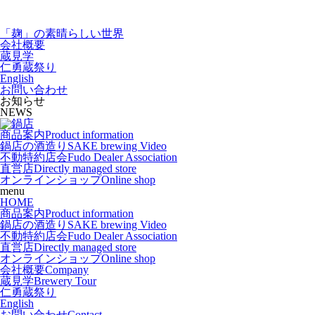
「麹」の素晴らしい世界
会社概要
蔵見学
仁勇蔵祭り
English
お問い合わせ
お知らせ
NEWS
商品案内
Product information
鍋店の酒造り
SAKE brewing Video
不動特約店会
Fudo Dealer Association
直営店
Directly managed store
オンラインショップ
Online shop
menu
HOME
商品案内
Product information
鍋店の酒造り
SAKE brewing Video
不動特約店会
Fudo Dealer Association
直営店
Directly managed store
オンラインショップ
Online shop
会社概要
Company
蔵見学
Brewery Tour
仁勇蔵祭り
English
お問い合わせ
Contact