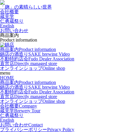
「麹」の素晴らしい世界
会社概要
蔵見学
仁勇蔵祭り
English
お問い合わせ
商品案内
Product information
商品案内
Product information
鍋店の酒造り
SAKE brewing Video
不動特約店会
Fudo Dealer Association
直営店
Directly managed store
オンラインショップ
Online shop
menu
HOME
商品案内
Product information
鍋店の酒造り
SAKE brewing Video
不動特約店会
Fudo Dealer Association
直営店
Directly managed store
オンラインショップ
Online shop
会社概要
Company
蔵見学
Brewery Tour
仁勇蔵祭り
English
お問い合わせ
Contact
プライバシーポリシー
Privacy Policy