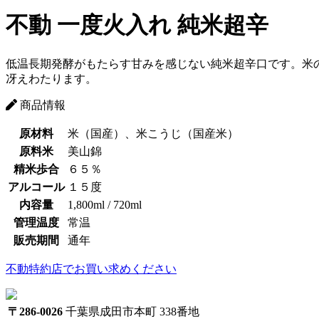
不動 一度火入れ 純米超辛
低温長期発酵がもたらす甘みを感じない純米超辛口です。米の
冴えわたります。
商品情報
原材料
米（国産）、米こうじ（国産米）
原料米
美山錦
精米歩合
６５％
アルコール
１５度
内容量
1,800ml / 720ml
管理温度
常温
販売期間
通年
不動特約店でお買い求めください
〒286-0026
千葉県成田市本町 338番地