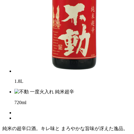
1.8L
720ml
純米の超辛口酒。キレ味と まろやかな旨味が冴えた逸品。