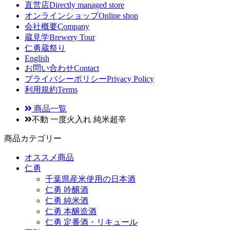
直営店
Directly managed store
オンラインショップ
Online shop
会社概要
Company
蔵見学
Brewery Tour
仁勇蔵祭り
English
お問い合わせ
Contact
プライバシーポリシー
Privacy Policy
利用規約
Terms
商品一覧
不動 一度火入れ 純米超辛
商品カテゴリー
オススメ商品
仁勇
千葉県産米使用の日本酒
仁勇 吟醸酒
仁勇 純米酒
仁勇 本醸造酒
仁勇 定番酒・リキュール