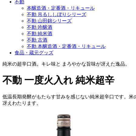
不動
本醸造酒・定番酒・リキュール
不動 吊るししぼりシリーズ
不動 山田錦シリーズ
不動 吟醸酒
不動 純米酒
不動 古酒
不動 本醸造酒・定番酒・リキュール
食品・蔵元グッズ
純米の超辛口酒。キレ味と まろやかな旨味が冴えた逸品。
不動 一度火入れ 純米超辛
低温長期発酵がもたらす甘みを感じない純米超辛口です。米の
冴えわたります。