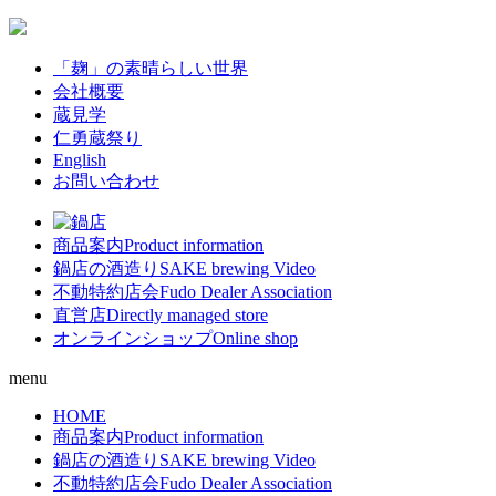
「麹」の素晴らしい世界
会社概要
蔵見学
仁勇蔵祭り
English
お問い合わせ
商品案内
Product information
鍋店の酒造り
SAKE brewing Video
不動特約店会
Fudo Dealer Association
直営店
Directly managed store
オンラインショップ
Online shop
menu
HOME
商品案内
Product information
鍋店の酒造り
SAKE brewing Video
不動特約店会
Fudo Dealer Association