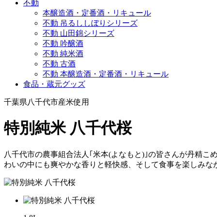
不動
本醸造酒・定番酒・リキュール
不動 吊るししぼりシリーズ
不動 山田錦シリーズ
不動 吟醸酒
不動 純米酒
不動 古酒
不動 本醸造酒・定番酒・リキュール
食品・蔵元グッズ
千葉県八千代市産米使用
特別純米 八千代桜
八千代市の農事組合法人｢米本(よなもと)｣の皆さんが丹精
わいの中にも爽やかな香りと軽快感、そして食事を楽しみな