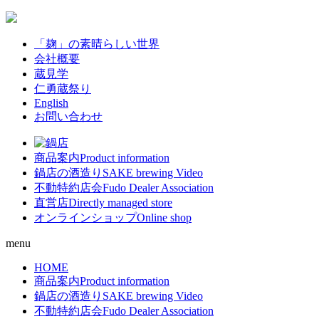
「麹」の素晴らしい世界
会社概要
蔵見学
仁勇蔵祭り
English
お問い合わせ
商品案内
Product information
鍋店の酒造り
SAKE brewing Video
不動特約店会
Fudo Dealer Association
直営店
Directly managed store
オンラインショップ
Online shop
menu
HOME
商品案内
Product information
鍋店の酒造り
SAKE brewing Video
不動特約店会
Fudo Dealer Association