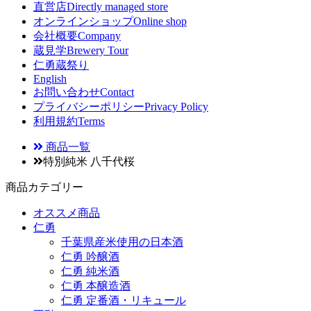
直営店
Directly managed store
オンラインショップ
Online shop
会社概要
Company
蔵見学
Brewery Tour
仁勇蔵祭り
English
お問い合わせ
Contact
プライバシーポリシー
Privacy Policy
利用規約
Terms
商品一覧
特別純米 八千代桜
商品カテゴリー
オススメ商品
仁勇
千葉県産米使用の日本酒
仁勇 吟醸酒
仁勇 純米酒
仁勇 本醸造酒
仁勇 定番酒・リキュール