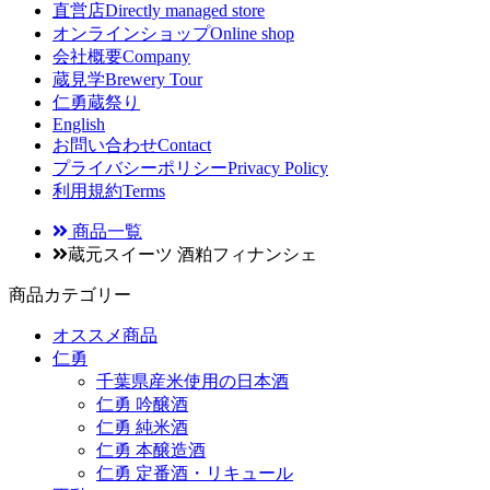
直営店
Directly managed store
オンラインショップ
Online shop
会社概要
Company
蔵見学
Brewery Tour
仁勇蔵祭り
English
お問い合わせ
Contact
プライバシーポリシー
Privacy Policy
利用規約
Terms
商品一覧
蔵元スイーツ 酒粕フィナンシェ
商品カテゴリー
オススメ商品
仁勇
千葉県産米使用の日本酒
仁勇 吟醸酒
仁勇 純米酒
仁勇 本醸造酒
仁勇 定番酒・リキュール