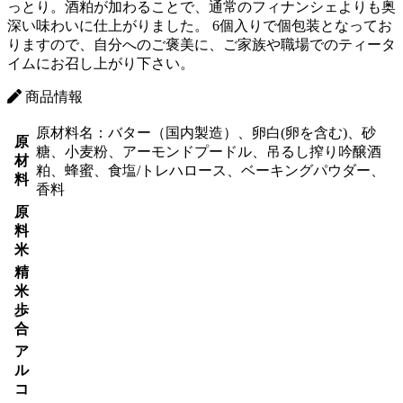
っとり。酒粕が加わることで、通常のフィナンシェよりも奥
深い味わいに仕上がりました。 6個入りで個包装となってお
りますので、自分へのご褒美に、ご家族や職場でのティータ
イムにお召し上がり下さい。
商品情報
原材料名：バター（国内製造）、卵白(卵を含む)、砂
原
糖、小麦粉、アーモンドプードル、吊るし搾り吟醸酒
材
粕、蜂蜜、食塩/トレハロース、ベーキングパウダー、
料
香料
原
料
米
精
米
歩
合
ア
ル
コ