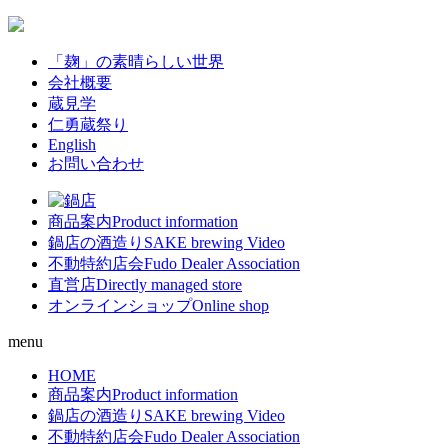
「麹」の素晴らしい世界
会社概要
蔵見学
仁勇蔵祭り
English
お問い合わせ
商品案内
Product information
鍋店の酒造り
SAKE brewing Video
不動特約店会
Fudo Dealer Association
直営店
Directly managed store
オンラインショップ
Online shop
menu
HOME
商品案内
Product information
鍋店の酒造り
SAKE brewing Video
不動特約店会
Fudo Dealer Association