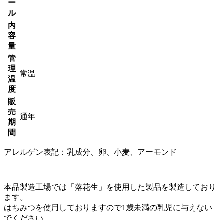
ー
ル
内
容
量
管
理
常温
温
度
販
売
通年
期
間
アレルゲン表記：乳成分、卵、小麦、アーモンド
本品製造工場では「落花生」を使用した製品を製造しており
ます。
はちみつを使用しておりますので1歳未満の乳児に与えない
でください。