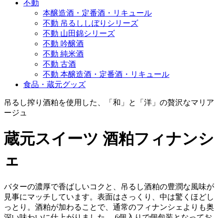
不動
本醸造酒・定番酒・リキュール
不動 吊るししぼりシリーズ
不動 山田錦シリーズ
不動 吟醸酒
不動 純米酒
不動 古酒
不動 本醸造酒・定番酒・リキュール
食品・蔵元グッズ
吊るし搾り酒粕を使用した、「和」と「洋」の贅沢なマリア
ージュ
蔵元スイーツ 酒粕フィナンシ
ェ
バターの濃厚で香ばしいコクと、吊るし酒粕の豊潤な風味が
見事にマッチしています。表面はさっくり、中は驚くほどし
っとり。酒粕が加わることで、通常のフィナンシェよりも奥
深い味わいに仕上がりました。 6個入りで個包装となってお