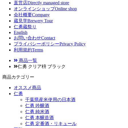
直営店
Directly managed store
オンラインショップ
Online shop
会社概要
Company
蔵見学
Brewery Tour
仁勇蔵祭り
English
お問い合わせ
Contact
プライバシーポリシー
Privacy Policy
利用規約
Terms
商品一覧
仁勇 クリア枡 ブラック
商品カテゴリー
オススメ商品
仁勇
千葉県産米使用の日本酒
仁勇 吟醸酒
仁勇 純米酒
仁勇 本醸造酒
仁勇 定番酒・リキュール