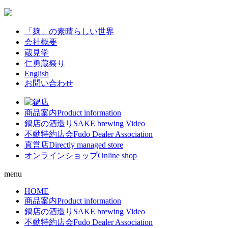
「麹」の素晴らしい世界
会社概要
蔵見学
仁勇蔵祭り
English
お問い合わせ
商品案内
Product information
鍋店の酒造り
SAKE brewing Video
不動特約店会
Fudo Dealer Association
直営店
Directly managed store
オンラインショップ
Online shop
menu
HOME
商品案内
Product information
鍋店の酒造り
SAKE brewing Video
不動特約店会
Fudo Dealer Association