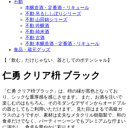
不動
本醸造酒・定番酒・リキュール
不動 吊るししぼりシリーズ
不動 山田錦シリーズ
不動 吟醸酒
不動 純米酒
不動 古酒
不動 本醸造酒・定番酒・リキュール
食品・蔵元グッズ
【「飲む」だけじゃない、器としてのポテンシャル】
仁勇 クリア枡 ブラック
「仁勇 クリア枡ブラック」は、枡の縁が黒色となってお
り、シックな重厚感を感じさせます。 また、お酒を注いで
楽しむのはもちろん、そのモダンなデザインからオードブル
の器としてもご利用いただけます。 見た目はまるで高級ガ
ラスのようですが、素材は丈夫なメタクリル樹脂製で、和の
食卓だけでなく、パーティーシーンでもプレミアムな佇まい
に演出し、食卓を華やかに彩ります。