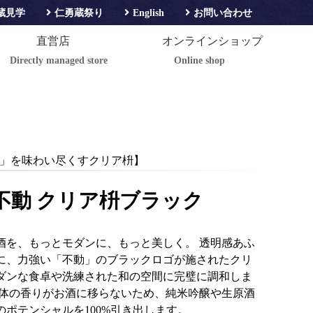
蔵見学
仁勇蔵祭り
English
お問い合わせ
直営店
オンラインショップ
Directly managed store
Online shop
」を味わい尽くすクリア枡】
不動 クリア枡ブラック
酒を、もっとモダンに、もっと美しく。 透明感あふ
に、力強い「不動」のブラックロゴが施されたクリ
ダンな食卓や洗練された和の空間に完璧に調和しま
自体の香りがお酒に移らないため、純米吟醸や生原酒
のポテンシャルを100%引き出します。