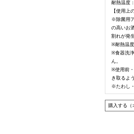
耐熱温度：‐
【使用上
※除菌用
の高いお
割れが発
※耐熱温
※食器洗
ん。
※使用前
き取るよ
※たわし
購入する（