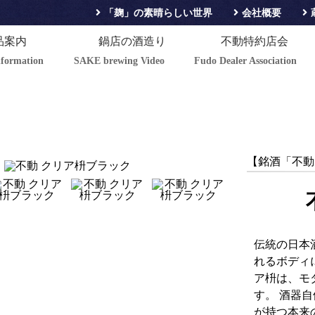
「麹」の素晴らしい世界
会社概要
品案内
鍋店の酒造り
不動特約店会
nformation
SAKE brewing Video
Fudo Dealer Association
【銘酒「不動
伝統の日本
れるボディ
ア枡は、モ
す。 酒器
が持つ本来