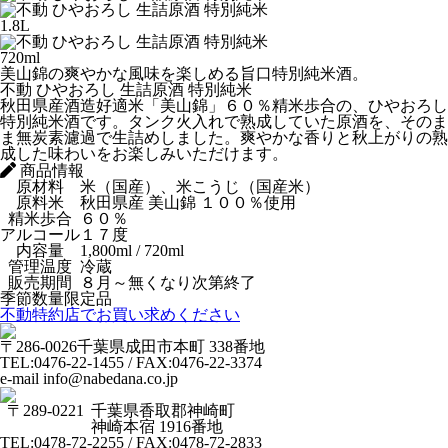
1.8L
720ml
美山錦の爽やかな風味を楽しめる旨口特別純米酒。
不動 ひやおろし 生詰原酒 特別純米
秋田県産酒造好適米「美山錦」６０％精米歩合の、ひやおろし
特別純米酒です。タンク火入れで熟成していた原酒を、そのま
ま無炭素濾過で生詰めしました。爽やかな香りと秋上がりの熟
成した味わいをお楽しみいただけます。
商品情報
原材料
米（国産）、米こうじ（国産米）
原料米
秋田県産 美山錦 １００％使用
精米歩合
６０％
アルコール
１７度
内容量
1,800ml / 720ml
管理温度
冷蔵
販売期間
８月～無くなり次第終了
季節数量限定品
不動特約店でお買い求めください
〒286-0026
千葉県成田市本町 338番地
TEL:0476-22-1455 / FAX:0476-22-3374
e-mail info@nabedana.co.jp
〒289-0221
千葉県香取郡神崎町
神崎本宿 1916番地
TEL:0478-72-2255 / FAX:0478-72-2833