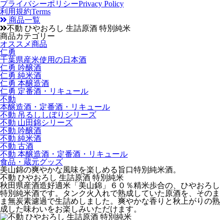
プライバシーポリシー
Privacy Policy
利用規約
Terms
商品一覧
不動 ひやおろし 生詰原酒 特別純米
商品カテゴリー
オススメ商品
仁勇
千葉県産米使用の日本酒
仁勇 吟醸酒
仁勇 純米酒
仁勇 本醸造酒
仁勇 定番酒・リキュール
不動
本醸造酒・定番酒・リキュール
不動 吊るししぼりシリーズ
不動 山田錦シリーズ
不動 吟醸酒
不動 純米酒
不動 古酒
不動 本醸造酒・定番酒・リキュール
食品・蔵元グッズ
美山錦の爽やかな風味を楽しめる旨口特別純米酒。
不動 ひやおろし 生詰原酒 特別純米
秋田県産酒造好適米「美山錦」６０％精米歩合の、ひやおろし
特別純米酒です。タンク火入れで熟成していた原酒を、そのま
ま無炭素濾過で生詰めしました。爽やかな香りと秋上がりの熟
成した味わいをお楽しみいただけます。