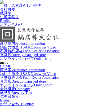
「麹」の素晴らしい世界
会社概要
蔵見学
仁勇蔵祭り
English
お問い合わせ
商品案内
Product information
鍋店の酒造り
SAKE brewing Video
不動特約店会
Fudo Dealer Association
直営店
Directly managed store
オンラインショップ
Online shop
menu
HOME
商品案内
Product information
鍋店の酒造り
SAKE brewing Video
不動特約店会
Fudo Dealer Association
直営店
Directly managed store
オンラインショップ
Online shop
会社概要
Company
蔵見学
Brewery Tour
仁勇蔵祭り
English
お問い合わせ
Contact