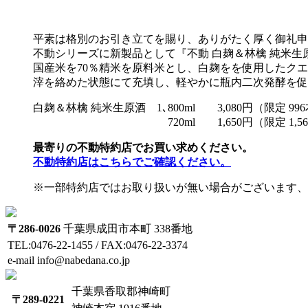
平素は格別のお引き立てを賜り、ありがたく厚く御礼申
不動シリーズに新製品として『不動 白麹＆林檎 純米生
国産米を70％精米を原料米とし、白麹をを使用したク
滓を絡めた状態にて充填し、軽やかに瓶内二次発酵を促
白麹＆林檎 純米生原酒 1､800ml 3,080円（限定 99
720ml 1,650円（限定 1,56
最寄りの不動特約店でお買い求めください。
不動特約店はこちらでご確認ください。
※一部特約店ではお取り扱いが無い場合がございます、
〒286-0026
千葉県成田市本町 338番地
TEL:0476-22-1455 / FAX:0476-22-3374
e-mail info@nabedana.co.jp
千葉県香取郡神崎町
〒289-0221