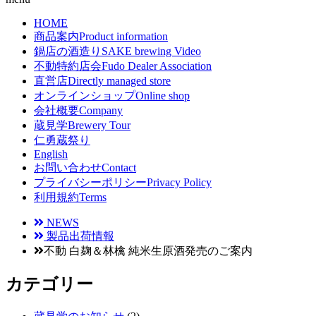
HOME
商品案内
Product information
鍋店の酒造り
SAKE brewing Video
不動特約店会
Fudo Dealer Association
直営店
Directly managed store
オンラインショップ
Online shop
会社概要
Company
蔵見学
Brewery Tour
仁勇蔵祭り
English
お問い合わせ
Contact
プライバシーポリシー
Privacy Policy
利用規約
Terms
NEWS
製品出荷情報
不動 白麹＆林檎 純米生原酒発売のご案内
カテゴリー