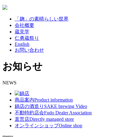
「麹」の素晴らしい世界
会社概要
蔵見学
仁勇蔵祭り
English
お問い合わせ
お知らせ
NEWS
商品案内
Product information
鍋店の酒造り
SAKE brewing Video
不動特約店会
Fudo Dealer Association
直営店
Directly managed store
オンラインショップ
Online shop
menu